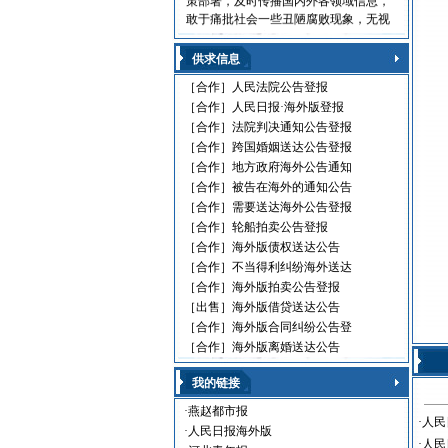
敢于痛批社会一些丑陋腐败现象，无视
法律的黑社会流氓，利用职权玩忽职守
的高级官员，受到读报人欢迎。人民日
供求信息
报海外版，这是中国对外发行的最具权
威性的综合性中文日报，主要面向海外
［合作］
人民法院公告登报
华人、华侨、港澳台同胞和在各国，发
［合作］
人民日报·海外版登报
行80多个国家和地区。
［合作］
法院判决通知公告登报
人民日报刊登010-61429368
［合作］
跨国婚姻送达公告登报
［合作］
地方政府海外公告通知
遗失声明 环保公告
［合作］
被告在海外的通知公告
减资公告 挂失声明
［合作］
需要送达海外公告登报
股份转让 政府通文
［合作］
轮船拍卖公告登报
判决公告 律师声明
通告广告 企业注销
［合作］
海外版债权送达公告
维权公告 解除声明
［合作］
不当得利纠纷海外送达
迁址公告 法院公告
［合作］
海外版拍卖公告登报
开庭传票 海事文书
［出售］
海外版借贷送达公告
［合作］
海外版合同纠纷公告登
［合作］
海外版离婚送达公告
我的链接
·
燕赵都市报
·
人民
·
人民日报海外版
·
人民