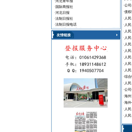
·
河北青年报
·
公司
·
国际商报社
·
债权
·
河北日报
·
人民
·
法制日报社
·
法制日报电话
·
人民
·
人民
友情链接
·
人民
·
人民
·
人民
·
人民
·
人民
·
人民
·
综合
·
人民
·
公司
·
海外
·
海外
·
人民
·
人民