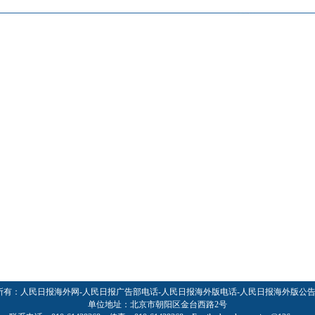
所有：人民日报海外网-人民日报广告部电话-人民日报海外版电话-人民日报海外版公
单位地址：北京市朝阳区金台西路2号