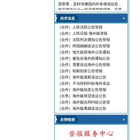
策部署，及时传播国内外各领域信息，
敢于痛批社会一些丑陋腐败现象，无视
法律的黑社会流氓，利用职权玩忽职守
供求信息
的高级官员，受到读报人欢迎。人民日
报海外版，这是中国对外发行的最具权
［合作］
人民法院公告登报
威性的综合性中文日报，主要面向海外
［合作］
人民日报·海外版登报
华人、华侨、港澳台同胞和在各国，发
［合作］
法院判决通知公告登报
行80多个国家和地区。
［合作］
跨国婚姻送达公告登报
人民日报刊登010-61429368
［合作］
地方政府海外公告通知
［合作］
被告在海外的通知公告
遗失声明 环保公告
减资公告 挂失声明
［合作］
需要送达海外公告登报
股份转让 政府通文
［合作］
轮船拍卖公告登报
判决公告 律师声明
［合作］
海外版债权送达公告
通告广告 企业注销
［合作］
不当得利纠纷海外送达
维权公告 解除声明
［合作］
海外版拍卖公告登报
迁址公告 法院公告
［出售］
海外版借贷送达公告
开庭传票 海事文书
［合作］
海外版合同纠纷公告登
［合作］
海外版离婚送达公告
友情链接