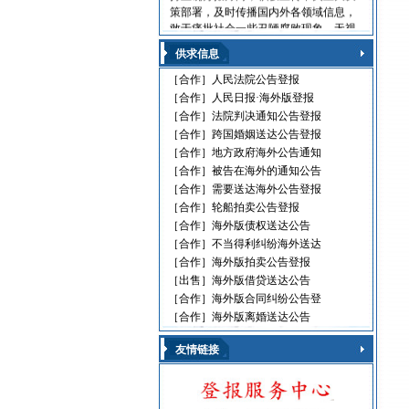
策部署，及时传播国内外各领域信息，
敢于痛批社会一些丑陋腐败现象，无视
法律的黑社会流氓，利用职权玩忽职守
供求信息
的高级官员，受到读报人欢迎。人民日
报海外版，这是中国对外发行的最具权
［合作］
人民法院公告登报
威性的综合性中文日报，主要面向海外
［合作］
人民日报·海外版登报
华人、华侨、港澳台同胞和在各国，发
［合作］
法院判决通知公告登报
行80多个国家和地区。
［合作］
跨国婚姻送达公告登报
人民日报刊登010-61429368
［合作］
地方政府海外公告通知
［合作］
被告在海外的通知公告
遗失声明 环保公告
［合作］
需要送达海外公告登报
减资公告 挂失声明
股份转让 政府通文
［合作］
轮船拍卖公告登报
判决公告 律师声明
［合作］
海外版债权送达公告
通告广告 企业注销
［合作］
不当得利纠纷海外送达
维权公告 解除声明
［合作］
海外版拍卖公告登报
迁址公告 法院公告
［出售］
海外版借贷送达公告
开庭传票 海事文书
［合作］
海外版合同纠纷公告登
［合作］
海外版离婚送达公告
友情链接