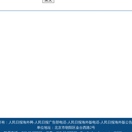
所有：人民日报海外网-人民日报广告部电话-人民日报海外版电话-人民日报海外版公
单位地址：北京市朝阳区金台西路2号