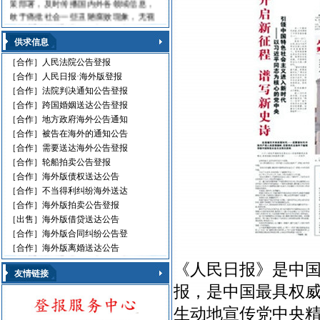
策部署，及时传播国内外各领域信息，
敢于痛批社会一些丑陋腐败现象，无视
法律的黑社会流氓，利用职权玩忽职守
的高级官员，受到读报人欢迎。人民日
供求信息
报海外版，这是中国对外发行的最具权
［合作］
人民法院公告登报
威性的综合性中文日报，主要面向海外
［合作］
人民日报·海外版登报
华人、华侨、港澳台同胞和在各国，发
行80多个国家和地区。
［合作］
法院判决通知公告登报
人民日报刊登010-61429368
［合作］
跨国婚姻送达公告登报
［合作］
地方政府海外公告通知
遗失声明 环保公告
［合作］
被告在海外的通知公告
减资公告 挂失声明
［合作］
需要送达海外公告登报
股份转让 政府通文
［合作］
轮船拍卖公告登报
判决公告 律师声明
［合作］
海外版债权送达公告
通告广告 企业注销
［合作］
不当得利纠纷海外送达
维权公告 解除声明
［合作］
海外版拍卖公告登报
迁址公告 法院公告
开庭传票 海事文书
［出售］
海外版借贷送达公告
［合作］
海外版合同纠纷公告登
［合作］
海外版离婚送达公告
《人民日报》是中
友情链接
报，是中国最具权
生动地宣传党中央