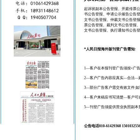
起诉状副本公告登报、开庭传票
书公告登报、申请公示催告公告
文书公告登报、仲裁文书公告登
票公告登报、裁判文书公告登报
文书公告登报、执行通知书公告
*
人民日报海外版刊登广告需知
:
1
—客户在本报刊登广告须按
广
<
2
—客户广告内容应真实—合法—
3
—部分广告客户需交有效文件
如
;
4
—客户来稿应书写清楚—客户可
5
—刊登广告须提供营业执照副本
公告电话
010-61429368 150103255