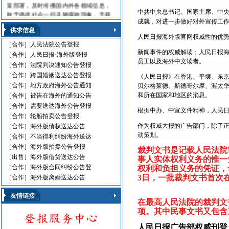
策部署，及时传播国内外各领域信息，
中共中央总书记、国家主席、中
敢于痛批社会一些丑陋腐败现象，无视
成就，对进一步做好对外宣传工
法律的黑社会流氓，利用职权玩忽职守
供求信息
的高级官员，受到读报人欢迎。人民日
人民日报海外版官网权威性的优
报海外版，这是中国对外发行的最具权
［合作］
人民法院公告登报
威性的综合性中文日报，主要面向海外
新闻事件的权威解读；人民日报
［合作］
人民日报·海外版登报
华人、华侨、港澳台同胞和在各国，发
员工以及海外中文读者。
［合作］
法院判决通知公告登报
行80多个国家和地区。
［合作］
跨国婚姻送达公告登报
《人民日报》在香港、平壤、东
人民日报刊登010-61429368
［合作］
地方政府海外公告通知
贝尔格莱德、斯德哥尔摩、渥太
和所在国家和地区的消息。
遗失声明 环保公告
［合作］
被告在海外的通知公告
减资公告 挂失声明
［合作］
需要送达海外公告登报
根据中办、中宣文件精神，人民
股份转让 政府通文
［合作］
轮船拍卖公告登报
判决公告 律师声明
作为权威大报的广告部门，除了
［合作］
海外版债权送达公告
通告广告 企业注销
动策划。
［合作］
不当得利纠纷海外送达
维权公告 解除声明
［合作］
海外版拍卖公告登报
裁判文书是记载人民法院
迁址公告 法院公告
［出售］
海外版借贷送达公告
事人实体权利义务的惟一
开庭传票 海事文书
［合作］
海外版合同纠纷公告登
权利和负担义务的凭证，
3日，一批裁判文书首次
［合作］
海外版离婚送达公告
友情链接
在最高人民法院的裁判文
项。其中民事文书又包含
人民日报广告部权威刊登