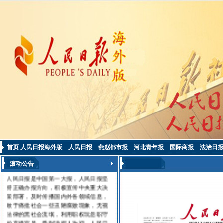
首页
人民日报海外版
人民日报
燕赵都市报
河北青年报
国际商报
法治日
滚动公告
人民日报是中国第一大报，人民日报坚
持正确办报方向，积极宣传中央重大决
策部署，及时传播国内外各领域信息，
敢于痛批社会一些丑陋腐败现象，无视
法律的黑社会流氓，利用职权玩忽职守
的高级官员，受到读报人欢迎。人民日