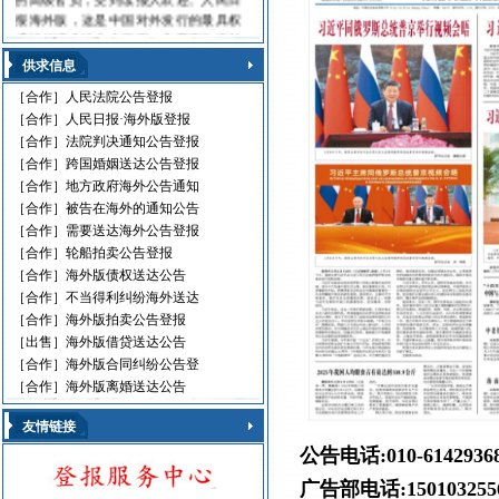
报海外版，这是中国对外发行的最具权
威性的综合性中文日报，主要面向海外
华人、华侨、港澳台同胞和在各国，发
供求信息
行80多个国家和地区。
人民日报刊登010-61429368
［合作］
人民法院公告登报
［合作］
人民日报·海外版登报
遗失声明 环保公告
［合作］
法院判决通知公告登报
减资公告 挂失声明
［合作］
跨国婚姻送达公告登报
股份转让 政府通文
［合作］
地方政府海外公告通知
判决公告 律师声明
［合作］
被告在海外的通知公告
通告广告 企业注销
［合作］
需要送达海外公告登报
维权公告 解除声明
［合作］
轮船拍卖公告登报
迁址公告 法院公告
开庭传票 海事文书
［合作］
海外版债权送达公告
［合作］
不当得利纠纷海外送达
［合作］
海外版拍卖公告登报
［出售］
海外版借贷送达公告
［合作］
海外版合同纠纷公告登
［合作］
海外版离婚送达公告
友情链接
公告电话:010-614293
广告部电话:150103255