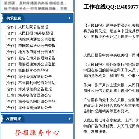
策部署，及时传播国内外各领域信息，
工作在线QQ:194050770
敢于痛批社会一些丑陋腐败现象，无视
法律的黑社会流氓，利用职权玩忽职守
的高级官员，受到读报人欢迎。人民日
供求信息
报海外版，这是中国对外发行的最具权
《
人民日报》是中央委员会机关报，
［合作］
人民法院公告登报
威性的综合性中文日报，主要面向海外
委员会机关报。是当今中国最具权
［合作］
人民日报·海外版登报
华人、华侨、港澳台同胞和在各国，发
及世界报业协会评定为世界十大
［合作］
法院判决通知公告登报
行80多个国家和地区。
［合作］
跨国婚姻送达公告登报
人民日报刊登010-61429368
［合作］
地方政府海外公告通知
人民日报是中共中央机关报，同
遗失声明 环保公告
［合作］
被告在海外的通知公告
减资公告 挂失声明
［合作］
需要送达海外公告登报
《人民日报》海外版奉行的宗旨
股份转让 政府通文
中国在各国的留学生和工作人员
［合作］
轮船拍卖公告登报
判决公告 律师声明
国内党政机关、群团组织、企事
［合作］
海外版债权送达公告
通告广告 企业注销
［合作］
不当得利纠纷海外送达
作为一张严肃的主流大报，人民
维权公告 解除声明
［合作］
海外版拍卖公告登报
威性和公信力使她成为传播企业
迁址公告 法院公告
［出售］
海外版借贷送达公告
开庭传票 海事文书
广告部作为党中央机关报、全国
［合作］
海外版合同纠纷公告登
在政治上必须符合党报的基本要
［合作］
海外版离婚送达公告
告制作必须精美等基本要求。
友情链接
人民日报以其高度权威、庄严、
特的广告传播优势。人民日报拥
作、发布服务。