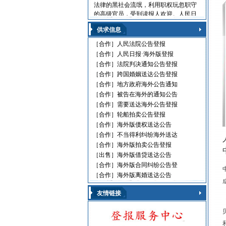
法律的黑社会流氓，利用职权玩忽职守
的高级官员，受到读报人欢迎。人民日
报海外版，这是中国对外发行的最具权
威性的综合性中文日报，主要面向海外
供求信息
华人、华侨、港澳台同胞和在各国，发
［合作］
人民法院公告登报
行80多个国家和地区。
［合作］
人民日报·海外版登报
人民日报刊登010-61429368
［合作］
法院判决通知公告登报
［合作］
跨国婚姻送达公告登报
遗失声明 环保公告
减资公告 挂失声明
［合作］
地方政府海外公告通知
股份转让 政府通文
［合作］
被告在海外的通知公告
判决公告 律师声明
［合作］
需要送达海外公告登报
通告广告 企业注销
［合作］
轮船拍卖公告登报
维权公告 解除声明
［合作］
海外版债权送达公告
迁址公告 法院公告
［合作］
不当得利纠纷海外送达
开庭传票 海事文书
［合作］
海外版拍卖公告登报
［出售］
海外版借贷送达公告
［合作］
海外版合同纠纷公告登
［合作］
海外版离婚送达公告
友情链接