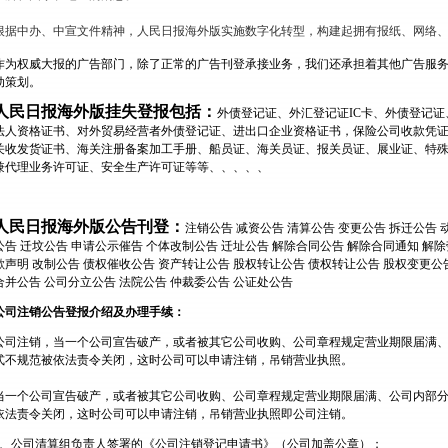
根据中办、中宣文件精神，人民日报海外版实施数字化转型，构建起拥有报纸、网络
作为权威大报的广告部门，除了正常的广告刊登承接业务，我们还承担着其他广告服
动策划。
人民日报海外版挂失登报包括：
外债登记证、外汇登记证IC卡、外债登记
法人资格证书、对外贸易经营者外债登记证、进出口企业资格证书，保险公司收款凭
关收发货证书、海关注册备案加工手册、船员证、海关员证、报关员证、展业证、特
兼代理业务许可证、安全生产许可证等等、、、、、
人民日报海外版公告刊登：
注销公告 减资公告 清算公告 变更公告 拆迁公告 
公告 迁坟公告 申请公示催告 个体改制公告 迁址公告 解除合同公告 解除合同通知 解除
歉声明 改制公告 债权催收公告 资产转让公告 股权转让公告 债权转让公告 股权变更公告
合并公告 公司分立公告 法院公告 仲裁委公告 公证处公告
公司注销公告登报介绍及办理手续：
公司注销，当一个公司宣告破产，或者被其它公司收购、公司章程规定营业期限届满
式不规范被依法责令关闭，这时公司可以申请注销，吊销营业执照。
当一个公司宣告破产，或者被其它公司收购、公司章程规定营业期限届满、公司内部
依法责令关闭，这时公司可以申请注销，吊销营业执照即公司注销。
1、公司清算组负责人签署的《公司注销登记申请书》（公司加盖公章）；