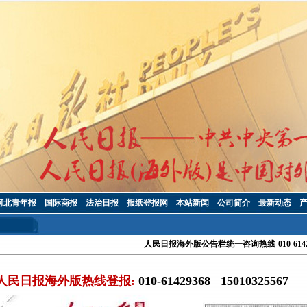
河北青年报
国际商报
法治日报
报纸登报网
本站新闻
公司简介
最新动态
人民日报海外版公告栏统一咨询热线-010-6142
人民日报海外版热线登报:
010-61429368 15010325567