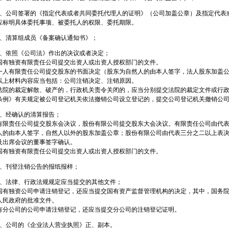
2、公司签署的《指定代表或者共同委托代理人的证明》（公司加盖公章）及指定代表
应标明具体委托事项、被委托人的权限、委托期限。
3、清算组成员《备案确认通知书》；
4、依照《公司法》作出的决议或者决定；
国有独资有限责任公司提交出资人或出资人授权部门的文件。
一人有限责任公司提交股东的书面决定（股东为自然人的由本人签字，法人股东加盖
以上材料内容应当包括：公司注销决定、注销原因。
法院的裁定解散、破产的，行政机关责令关闭的，应当分别提交法院的裁定文件或行政
条例》有关规定被公司登记机关依法撤销公司设立登记的，提交公司登记机关撤销公
5、经确认的清算报告；
有限责任公司提交股东会决议，股份有限公司提交股东大会决议。有限责任公司由代
人的由本人签字，自然人以外的股东加盖公章；股份有限公司由代表三分之二以上表
及出席会议的董事签字确认。
国有独资有限责任公司提交出资人或出资人授权部门的文件。
6、刊登注销公告的报纸报样；
7、法律、行政法规规定应当提交的其他文件；
国有独资公司申请注销登记，还应当提交国有资产监督管理机构的决定，其中，国务
人民政府的批准文件。
有分公司的公司申请注销登记，还应当提交分公司的注销登记证明。
8、公司的《企业法人营业执照》正、副本。