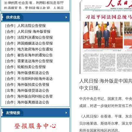
法律的黑社会流氓，利用职权玩忽职守
的高级官员，受到读报人欢迎。人民日
报海外版，这是中国对外发行的最具权
威性的综合性中文日报，主要面向海外
供求信息
华人、华侨、港澳台同胞和在各国，发
［合作］
人民法院公告登报
行80多个国家和地区。
［合作］
人民日报·海外版登报
人民日报刊登010-61429368
［合作］
法院判决通知公告登报
［合作］
跨国婚姻送达公告登报
遗失声明 环保公告
减资公告 挂失声明
［合作］
地方政府海外公告通知
股份转让 政府通文
［合作］
被告在海外的通知公告
判决公告 律师声明
［合作］
需要送达海外公告登报
通告广告 企业注销
［合作］
轮船拍卖公告登报
维权公告 解除声明
［合作］
海外版债权送达公告
迁址公告 法院公告
［合作］
不当得利纠纷海外送达
人民日报·海外版是中国共
开庭传票 海事文书
［合作］
海外版拍卖公告登报
中文日报。
［出售］
海外版借贷送达公告
［合作］
海外版合同纠纷公告登
中共中央总书记、国家主席、中央
［合作］
海外版离婚送达公告
成就，对进一步做好对外宣传工
友情链接
《人民日报》在香港、平壤、东
贝尔格莱德、斯德哥尔摩、渥太华
和所在国家和地区的消息。