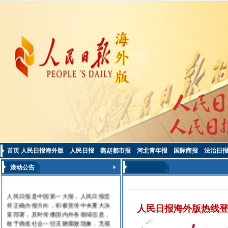
首页
人民日报海外版
人民日报
燕赵都市报
河北青年报
国际商报
法治日
滚动公告
人民日报是中国第一大报，人民日报坚
持正确办报方向，积极宣传中央重大决
人民日报海外版热线登
策部署，及时传播国内外各领域信息，
敢于痛批社会一些丑陋腐败现象，无视